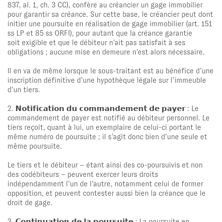
837, al. 1, ch. 3 CC), confère au créancier un gage immobilier
pour garantir sa créance. Sur cette base, le créancier peut dont
initier une poursuite en réalisation de gage immobilier (art. 151
ss LP et 85 ss ORFI), pour autant que la créance garantie
soit exigible et que le débiteur n’ait pas satisfait à ses
obligations ; aucune mise en demeure n’est alors nécessaire.
Il en va de même lorsque le sous-traitant est au bénéfice d’une
inscription définitive d’une hypothèque légale sur l’immeuble
d’un tiers.
2. 𝗡𝗼𝘁𝗶𝗳𝗶𝗰𝗮𝘁𝗶𝗼𝗻 𝗱𝘂 𝗰𝗼𝗺𝗺𝗮𝗻𝗱𝗲𝗺𝗲𝗻𝘁 𝗱𝗲 𝗽𝗮𝘆𝗲𝗿 : Le
commandement de payer est notifié au débiteur personnel. Le
tiers reçoit, quant à lui, un exemplaire de celui-ci portant le
même numéro de poursuite ; il s’agit donc bien d’une seule et
même poursuite.
Le tiers et le débiteur – étant ainsi des co-poursuivis et non
des codébiteurs – peuvent exercer leurs droits
indépendamment l’un de l’autre, notamment celui de former
opposition, et peuvent contester aussi bien la créance que le
droit de gage.
3. 𝗖𝗼𝗻𝘁𝗶𝗻𝘂𝗮𝘁𝗶𝗼𝗻 𝗱𝗲 𝗹𝗮 𝗽𝗼𝘂𝗿𝘀𝘂𝗶𝘁𝗲 : La poursuite en